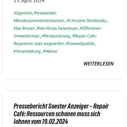
23. April 2024
Allgemein
,
Presseartikel
Bundesumweltministerium
,
Christine Dembinsky
,
Jan Breuer
,
Jan-Niclas Gesenhues
,
Offensiver
Umweltschutz
,
Renaturierung
,
Repair-Cafe;
Reparieren statt wegwerfen
,
Umweltpolitik
,
Veranstaltung
,
Welver
WEITERLESEN
Pressebericht Soester Anzeiger – Repair
Café: Ressourcen schonen muss sich
lohnen vom 19.02.2024