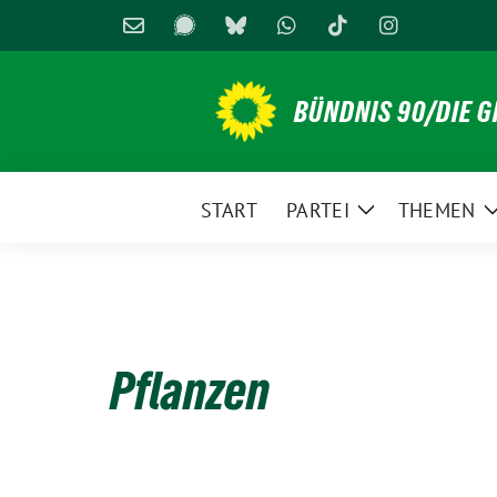
Weiter
zum
Inhalt
BÜNDNIS 90/DIE 
START
PARTEI
THEMEN
Zeige
Untermenü
Pflanzen