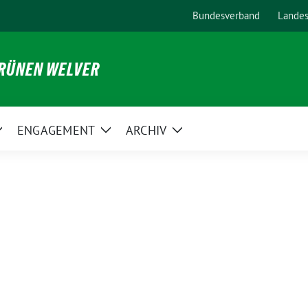
Bundesverband
Lande
GRÜNEN WELVER
ENGAGEMENT
ARCHIV
Zeige
Zeige
Zeige
Untermenü
Untermenü
Untermenü