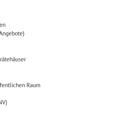
len
 Angebote)
rätehäuser
ffentlichen Raum
NV)