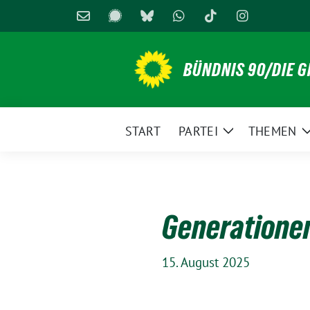
Weiter
zum
Inhalt
BÜNDNIS 90/DIE 
START
PARTEI
THEMEN
Zeige
Untermenü
Generatione
15. August 2025