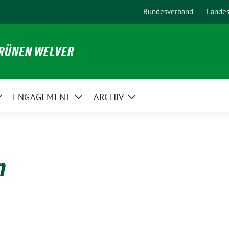
Bundesverband
Lande
GRÜNEN WELVER
ENGAGEMENT
ARCHIV
Zeige
Zeige
Zeige
Untermenü
Untermenü
Untermenü
n