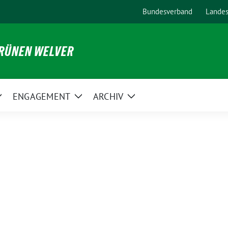
Bundesverband
Lande
GRÜNEN WELVER
ENGAGEMENT
ARCHIV
Zeige
Zeige
Zeige
Untermenü
Untermenü
Untermenü