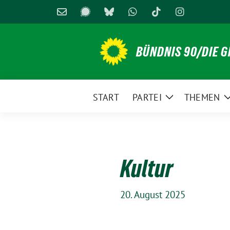
Weiter
zum
Inhalt
BÜNDNIS 90/DIE 
START
PARTEI
THEMEN
Zeige
Untermenü
Kultur
20. August 2025