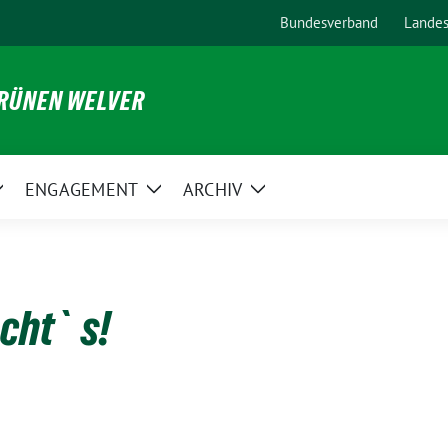
Bundesverband
Lande
GRÜNEN WELVER
ENGAGEMENT
ARCHIV
Zeige
Zeige
Zeige
Untermenü
Untermenü
Untermenü
cht`s!