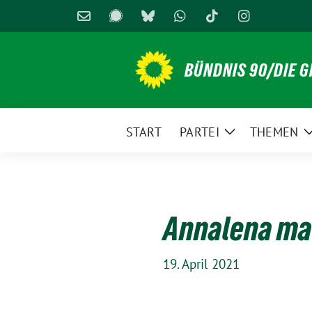
Weiter
zum
Inhalt
BÜNDNIS 90/DIE 
START
PARTEI
THEMEN
Zeige
Untermenü
Annalena ma
19. April 2021