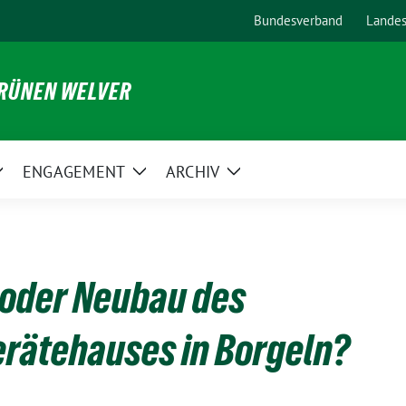
Bundesverband
Lande
GRÜNEN WELVER
ENGAGEMENT
ARCHIV
Zeige
Zeige
Zeige
Untermenü
Untermenü
Untermenü
 oder Neubau des
rätehauses in Borgeln?