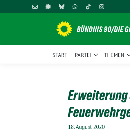
Weiter
zum
Inhalt
BÜNDNIS 90/DIE 
START
PARTEI
THEMEN
Zeige
Untermenü
Erweiterung
Feuerwehrge
18. August 2020