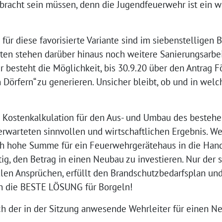
racht sein müssen, denn die Jugendfeuerwehr ist ein wi
ür diese favorisierte Variante sind im siebenstelligen 
ten stehen darüber hinaus noch weitere Sanierungsarb
r besteht die Möglichkeit, bis 30.9.20 über den Antrag F
Dörfern“ zu generieren. Unsicher bleibt, ob und in wel
e Kostenkalkulation für den Aus- und Umbau des beste
 erwarteten sinnvollen und wirtschaftlichen Ergebnis. 
olch hohe Summe für ein Feuerwehrgerätehaus in die Hand
tig, den Betrag in einen Neubau zu investieren. Nur der 
llen Ansprüchen, erfüllt den Brandschutzbedarfsplan und
en die BESTE LÖSUNG für Borgeln!
ch der in der Sitzung anwesende Wehrleiter für einen N