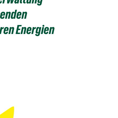
senden
aren Energien