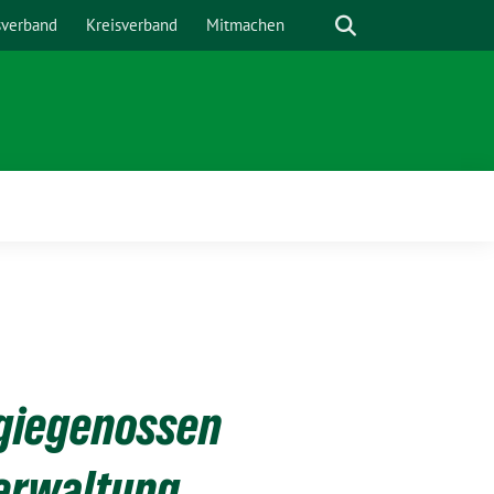
Suche
sverband
Kreisverband
Mitmachen
giegenossen
verwaltung