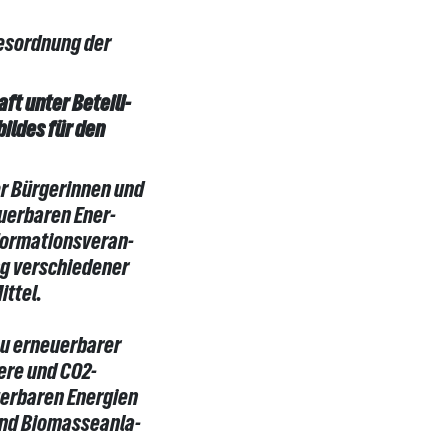
gesordnung der
t unter Beteili-
ildes für den
er Bürgerinnen und
uerbaren Ener-
nformationsveran-
ng verschiedener
ittel.
au erneuerbarer
ere und CO2-
uerbaren Energien
 und Biomasseanla-