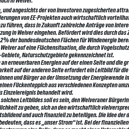
uch in Welver.
, und angesichts der von Investoren zugesicherten attra
ierungen von EE-Projekten auch wirtschaftlich vorteilh
u führen, dass in Zukunft zahlreiche Anträge von Intere
ung in Welver eingehen. Befördert wird dies durch das Z
2 2% der bundesdeutschen Flächen für Windenergie berei
n Welver auf eine Flächensituation, die durch Vogelschut
-Gebiete, Naturschutzgebiete gekennzeichnet ist.
an erneuerbaren Energien auf der einen Seite und die gr
keit auf der anderen Seite erfordert ein Leitbild für die
innen und Bürger an der Umsetzung der Energiewende in 
 einen Flickenteppich aus verschiedenen Konzepten umzu
s Einzelereignis behandelt wird.
solchen Leitbildes soll es sein, den Welveraner Bürgeri
glichkeit zu geben, sich an den wirtschaftlich vielversp
sbildend und auch finanziell zu beteiligen. Die Idee der
edeuten, dass es „unser Strom“ ist. Bei der finanziellen