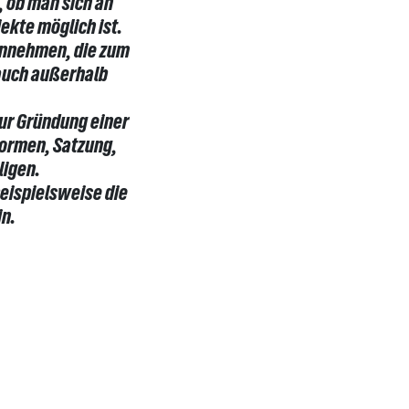
, ob man sich an
jekte möglich ist.
innehmen, die zum
 auch außerhalb
zur Gründung einer
formen, Satzung,
ligen.
beispielsweise die
in.