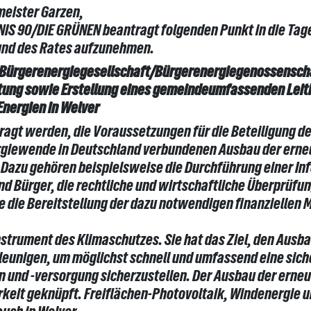
meister Garzen,
NIS 90/DIE GRÜNEN beantragt folgenden Punkt in die Ta
und des Rates aufzunehmen.
 Bürgerenergiegesellschaft/Bürgerenergiegenossenschaf
ung sowie Erstellung eines gemeindeumfassenden Leitb
nergien in Welver
ragt werden, die Voraussetzungen für die Beteiligung d
rgiewende in Deutschland verbundenen Ausbau der erne
. Dazu gehören beispielsweise die Durchführung einer I
nd Bürger, die rechtliche und wirtschaftliche Überprüfu
die Bereitstellung der dazu notwendigen finanziellen M
nstrument des Klimaschutzes. Sie hat das Ziel, den Ausb
hleunigen, um möglichst schnell und umfassend eine sich
n und -versorgung sicherzustellen. Der Ausbau der erne
arkeit geknüpft. Freiflächen-Photovoltaik, Windenergie