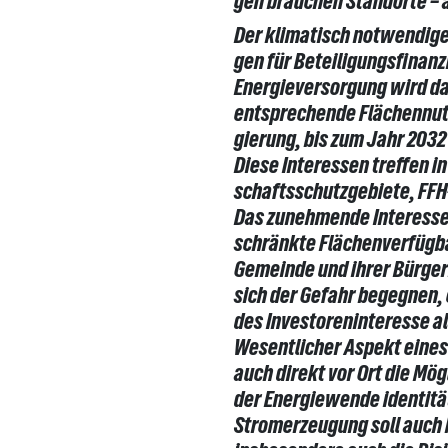
gen brauchen Standorte – a
Der klimatisch notwendige
gen für Beteiligungsfinanz
Energieversorgung wird daz
entsprechende Flächennutz
gierung, bis zum Jahr 203
Diese Interessen treffen i
schaftsschutzgebiete, FFH
Das zunehmende Interesse 
schränkte Flächenverfügbar
Gemeinde und ihrer Bürger
sich der Gefahr begegnen,
des Investoreninteresse al
Wesentlicher Aspekt eines 
auch direkt vor Ort die Mö
der Energiewende identität
Stromerzeugung soll auch b