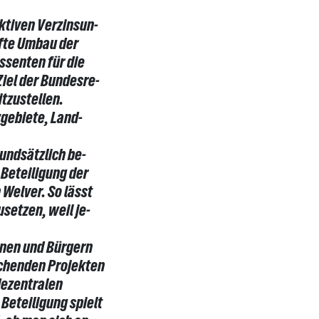
ktiven Verzinsun-
afte Umbau der
ssenten für die
iel der Bundesre-
tzustellen.
zgebiete, Land-
undsätzlich be-
 Beteiligung der
Welver. So lässt
setzen, weil je-
nnen und Bürgern
rechenden Projekten
 dezentralen
 Beteiligung spielt