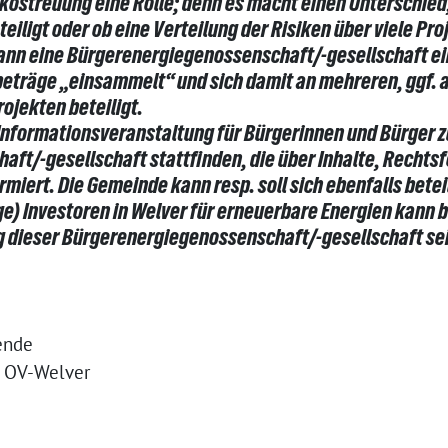
kostreuung eine Rolle; denn es macht einen Unterschied
teiligt oder ob eine Verteilung der Risiken über viele Pro
ann eine Bürgerenergiegenossenschaft/-gesellschaft e
zbeträge „einsammelt“ und sich damit an mehreren, ggf.
ojekten beteiligt.
ne Informationsveranstaltung für Bürgerinnen und Bürger 
ft/-gesellschaft stattfinden, die über Inhalte, Rechts
rmiert. Die Gemeinde kann resp. soll sich ebenfalls betei
ige) Investoren in Welver für erneuerbare Energien kann 
ng dieser Bürgerenergiegenossenschaft/-gesellschaft se
zende
 OV-Welver