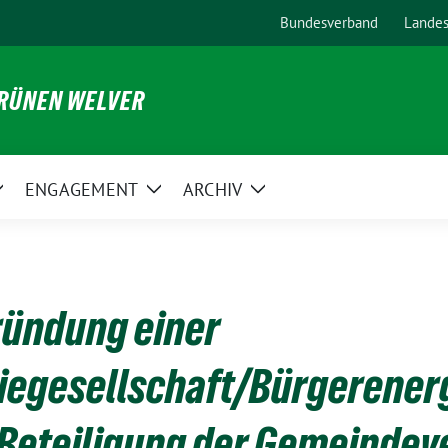
Bundesverband
Lande
GRÜNEN WELVER
ENGAGEMENT
ARCHIV
Zeige
Zeige
Zeige
Untermenü
Untermenü
Untermenü
ründung einer
iegesellschaft/Bürgerener
 Beteiligung der Gemeinde