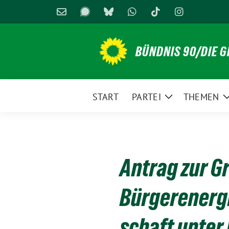
Weiter
zum
Inhalt
BÜNDNIS 90/DIE 
START
PARTEI
THEMEN
Zeige
Untermenü
Antrag zur G
Bürgerenerg
schaft unter