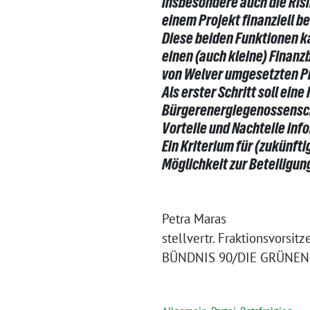
insbesondere auch die Risi
einem Projekt finanziell be
Diese beiden Funktionen k
einen (auch kleine) Finan
von Welver umgesetzten Pr
Als erster Schritt soll ei
Bürgerenergiegenossenscha
Vorteile und Nachteile info
Ein Kriterium für (zukünft
Möglichkeit zur Beteiligu
Petra Maras
stellvertr. Fraktionsvorsit
BÜNDNIS 90/DIE GRÜNEN